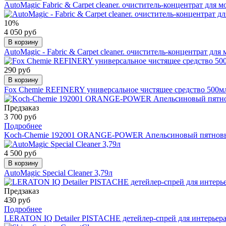
AutoMagic Fabric & Carpet cleaner. очиститель-концентрат для 
10%
4 050 руб
В корзину
AutoMagic - Fabric & Carpet cleaner. очиститель-концентрат для
290 руб
В корзину
Fox Chemie REFINERY универсальное чистящее средство 500м
Предзаказ
3 700 руб
Подробнее
Koch-Chemie 192001 ORANGE-POWER Апельсиновый пятновы
4 500 руб
В корзину
AutoMagic Special Cleaner 3,79л
Предзаказ
430 руб
Подробнее
LERATON IQ Detailer PISTACHE детейлер-спрей для интерьера