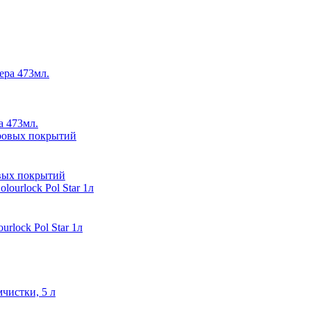
а 473мл.
овых покрытий
rlock Pol Star 1л