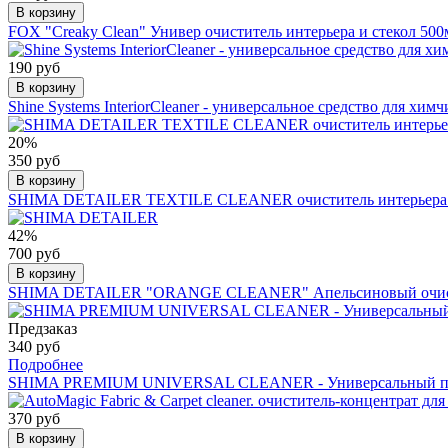
В корзину
FOX "Creaky Clean" Универ очиститель интерьера и стекол 500
190 руб
В корзину
Shine Systems InteriorCleaner - универсальное средство для химч
20%
350 руб
В корзину
SHIMA DETAILER TEXTILE CLEANER очиститель интерьера
42%
700 руб
В корзину
SHIMA DETAILER "ORANGE CLEANER" Апельсиновый очист
Предзаказ
340 руб
Подробнее
SHIMA PREMIUM UNIVERSAL CLEANER - Универсальный пен
370 руб
В корзину