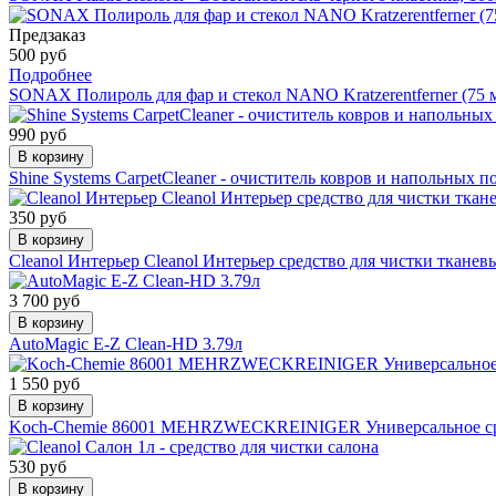
Предзаказ
500 руб
Подробнее
SONAX Полироль для фар и стекол NANO Kratzerentferner (75 м
990 руб
В корзину
Shine Systems CarpetCleaner - очиститель ковров и напольных п
350 руб
В корзину
Cleanol Интерьер Cleanol Интерьер средство для чистки ткане
3 700 руб
В корзину
AutoMagic E-Z Clean-HD 3.79л
1 550 руб
В корзину
Koch-Chemie 86001 MEHRZWECKREINIGER Универсальное средс
530 руб
В корзину