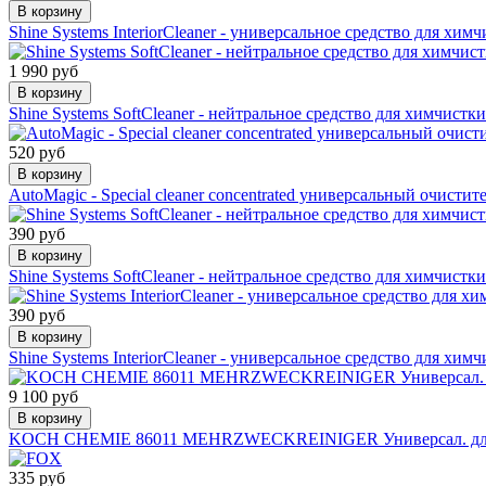
В корзину
Shine Systems InteriorCleaner - универсальное средство для химч
1 990 руб
В корзину
Shine Systems SoftCleaner - нейтральное средство для химчистк
520 руб
В корзину
AutoMagic - Special cleaner concentrated универсальный очистит
390 руб
В корзину
Shine Systems SoftCleaner - нейтральное средство для химчистк
390 руб
В корзину
Shine Systems InteriorCleaner - универсальное средство для химч
9 100 руб
В корзину
KOCH CHEMIE 86011 MEHRZWECKREINIGER Универсал. для 
335 руб