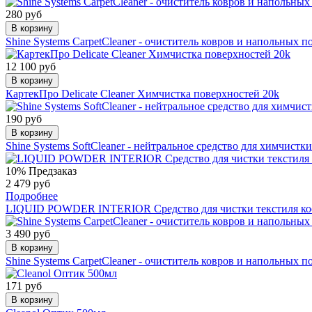
280 руб
В корзину
Shine Systems CarpetCleaner - очиститель ковров и напольных п
12 100 руб
В корзину
КартекПро Delicate Cleaner Химчистка поверхностей 20k
190 руб
В корзину
Shine Systems SoftCleaner - нейтральное средство для химчистк
10%
Предзаказ
2 479 руб
Подробнее
LIQUID POWDER INTERIOR Средство для чистки текстиля кос
3 490 руб
В корзину
Shine Systems CarpetCleaner - очиститель ковров и напольных п
171 руб
В корзину