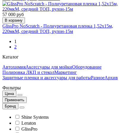
57 000 руб
В корзину
GlissPro NoScratch - Полиуретановая пленка 1,52х15м,
220мкМ, средний ТОП, рулон-15м
1
2
Каталог
Автохимия
Аксессуары для мойки
Оборудование
Полировка ЛКП и стекол
Маркетинг
Защитные пленки и аксессуары для работы
Разное
Архив
Фильтры
Цена
Применить
Бренд
Shine Systems
Leraton
GlissPro