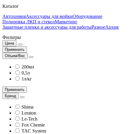
Каталог
Автохимия
Аксессуары для мойки
Оборудование
Полировка ЛКП и стекол
Маркетинг
Защитные пленки и аксессуары для работы
Разное
Архив
Фильтры
Цена
Применить
Объем/Вес
200мл
0,5л
1л/кг
Применить
Бренд
Shima
Leraton
Le-Tech
Fox Chemie
TAC System