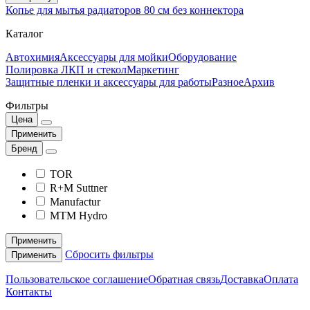
Копье для мытья радиаторов 80 см без коннектора
Каталог
Автохимия
Аксессуары для мойки
Оборудование
Полировка ЛКП и стекол
Маркетинг
Защитные пленки и аксессуары для работы
Разное
Архив
Фильтры
Цена
Применить
Бренд
TOR
R+M Suttner
Manufactur
MTM Hydro
Применить
Сбросить фильтры
Применить
Пользовательское соглашение
Обратная связь
Доставка
Оплата
Контакты