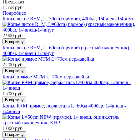
Предзаказ
1 558 руб
Подробнее
Копье литое R+M, L=30cm (прямое), 400bar, 1/4внеш-1/4внут
2 900 руб
В корзину
Копье литое R+M, L=60cm (прямое) (красный наконечник),
400bar, 1/4внеш-1/4внут
2 200 руб
В корзину
Копьё прямое MTM L=70см нержавейка
1 700 руб
В корзину
Копье R+M прямое, нерж.сталь L=60см 400бар, 1/4внеш -
1/4внеш
1 000 руб
В корзину