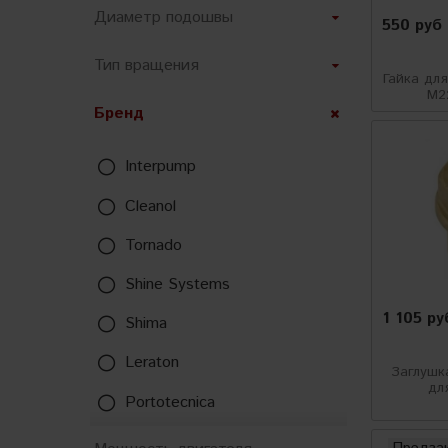
Диаметр подошвы
550 руб
Тип вращения
Гайка дл
М2
Бренд
Interpump
Cleanol
Tornado
Shine Systems
1 105 ру
Shima
Leraton
Заглушк
дл
Portotecnica
SGCB