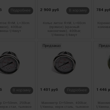
б
2 900 руб
784 ру
Подробнее
В корзину
итое R+M, L=30cm
Копье литое R+M, L=60cm
Коренн
ямое), 400bar,
(прямое) (красный
коленва
4внеш-1/4внут
наконечник), 400bar,
1/4внеш-1/4внут
Предзаказ
Предз
уб
1 401 руб
1 446 
В корзину
Подробнее
р D=50mm, 250bar,
Манометр D=50mm, 400bar,
Маноме
 нерж.стал, тыловое
1/4внеш, нерж.сталь, тыловое
1/4внеш