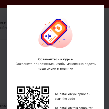
0
0
ия и
0 руб
Корзина:
мойки
аказ
7%
Предзаказ