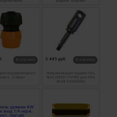
подключение
радиал. подключ
б
3 443 руб
В корзину
В корзину
для водопроводного
Направляющая поршня Поз.
ланга, 3/4внут
№13 (28457 PVVR) для Elite
(R+M 44050066)