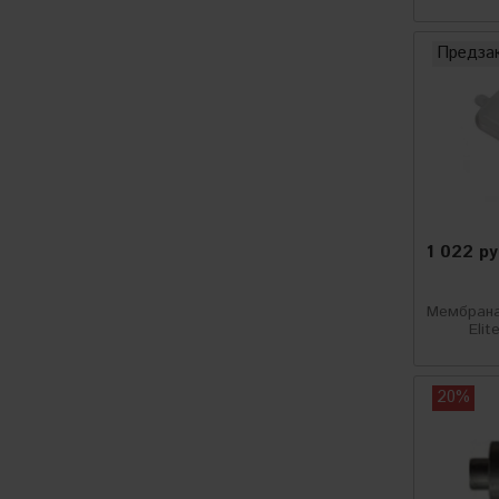
AMETEK
Предза
ELSEA
Fox Chemie
ЕМЕ
Ravel
1 022 р
Kragen
Tevo
Мембрана
Elit
Hanko
Huberth
20%
Krauss
Mirka