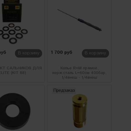
руб
1 700 руб
В корзину
В корзину
КТ САЛЬНИКОВ ДЛЯ
Копье R+M прямое,
ELITE (KIT 88)
нерж.сталь L=60см 400бар,
1/4внеш - 1/4внеш
Предзаказ