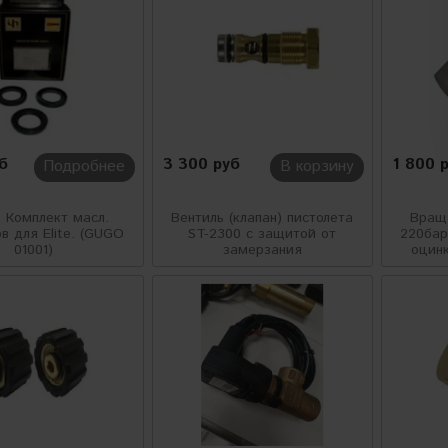
уб
3 300 руб
1 800 
Подробнее
В корзину
3 Комплект масл.
Вентиль (клапан) пистолета
Вращ
в для Elite. (GUGO
ST-2300 с защитой от
220бар
01001)
замерзания
оцинк