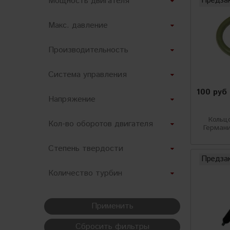
Предза
Мощность двигателя
Hi-Tech
Макс. давление
AutoMagic
Производительность
Vikan
Система управления
WIZARDS
100 руб
Annovi Reverberi
Напряжение
Zvizzer
Кольц
Кол-во оборотов двигателя
Германи
Koch-chemie
Степень твердости
Menzerna
Предза
Количество турбин
Hawk
TOR
Применить
FlexiPads
Сбросить фильтры