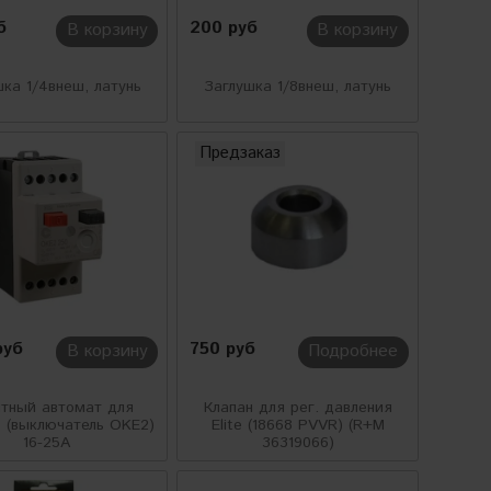
б
200 руб
В корзину
В корзину
ка 1/4внеш, латунь
Заглушка 1/8внеш, латунь
Предзаказ
руб
750 руб
В корзину
Подробнее
тный автомат для
Клапан для рег. давления
 (выключатель OKE2)
Elite (18668 PVVR) (R+M
16-25А
36319066)