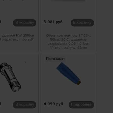
б
3 081 руб
В корзину
В корзину
ь удлинен KW 250bar
Обратные вентиль ST-264,
4 нерж. внут. (Китай)
50bar, 90°C, давление
открывания 0,05 - 0,1bar,
1/4внут, латунь, 62mm
Предзаказ
б
4 999 руб
В корзину
Подробнее