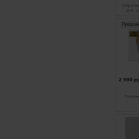
AuTech
Обратны
264, л
BUFF BROTHERS
Предза
Lake Country
TAC System
Wheel Woolies
MAZZONI
INNOVACAR
2 990 р
WISPER
Пенои
PURESTAR
GlissPro
A302
4CR