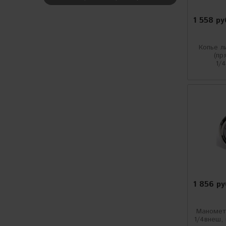
Rupes
1 558 ру
Cartech Pro
Le-Tech
Копье л
(пр
1/
Glass Gloss
R+M Suttner
PA
Meguiars
KWAZAR
Marolex
1 856 р
Mecline
Manufactur
Маномет
1/4внеш,
Soteco