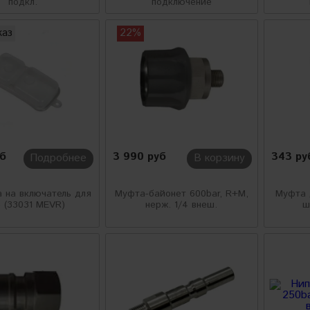
подкл.
подключение
каз
22%
уб
3 990 руб
343 ру
Подробнее
В корзину
 на включатель для
Муфта-байонет 600bar, R+M,
Муфта 
e (33031 MEVR)
нерж. 1/4 внеш.
ш