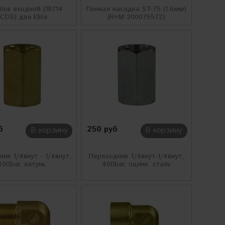
бок входной (18714
Пенная насадка ST-75 (1,6мм)
CDS) для Elite
(R+M 200075572)
б
250 руб
В корзину
В корзину
ик 1/4внут - 1/4внут,
Переходник 1/4внут-1/4внут,
400bar, латунь
400bar, оцинк. сталь