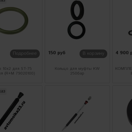
каз
150 руб
4 900 
Подробнее
В корзину
о 10х2 для ST-75
Кольцо для муфты KW
КОМПЛЕ
я (R+M 79020100)
250бар
каз