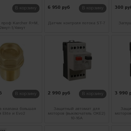
6 950 руб
300 ру
В корзину
В корзину
я проф Karcher R+M,
Датчик контроля потока ST-7
Заглуш
2внут-1/4внут
б
2 990 руб
3 990 
В корзину
В корзину
а клапана большая
Защитный автомат для
Защи
я Elite и Evo2
моторов (выключатель OKE2)
моторов
10-16А