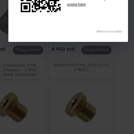
руб
6 022 руб
Подробнее
Подробнее
. соединение R+M,
ВЫКЛЮЧАТЕЛЬ ДЛЯ ELITE
, 3/8внеш - 3/8внут,
(71645)
. (R+M 200300010)