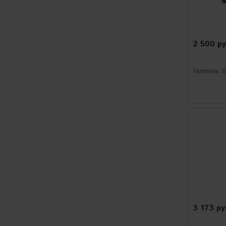
Sonax
Dry Monster
2 500 р
AQUAPEL
Jeta Pro
Ниппель 6
EUROCEL
KENOTEK
Shine Mate
ULTRA
UNILITE
CYCLONE
3 173 р
avtomoika23.ru