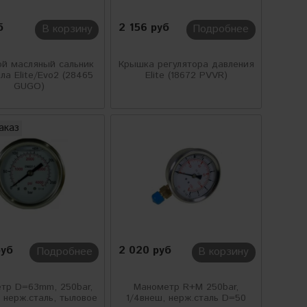
б
2 156 руб
В корзину
Подробнее
ой масляный сальник
Крышка регулятора давления
ла Elite/Evo2 (28465
Elite (18672 PVVR)
GUGO)
аказ
руб
2 020 руб
Подробнее
В корзину
тр D=63mm, 250bar,
Манометр R+M 250bar,
, нерж.сталь, тыловое
1/4внеш, нерж.сталь D=50