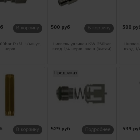
уб
500 руб
500 ру
В корзину
В корзину
00bar R+M, 1/4внут,
Ниппель удлинен KW 250bar
Ниппел
нерж.
вход 1/4 нерж. внеш (Китай)
вход 1/
Предзаказ
уб
529 руб
539 ру
В корзину
Подробнее