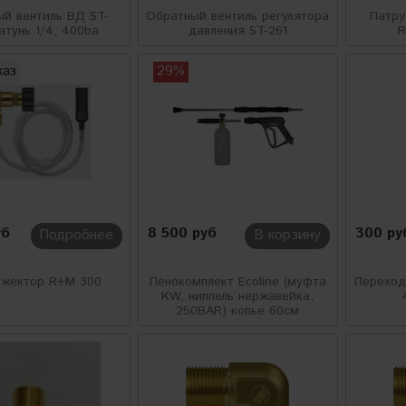
й вентиль ВД ST-
Обратный вентиль регулятора
Патру
атунь 1/4, 400ba
давления ST-261
R
каз
29%
уб
8 500 руб
300 ру
Подробнее
В корзину
нжектор R+M 300
Пенокомплект Ecoline (муфта
Переходн
KW, ниппель нержавейка,
250BAR) копье 60см