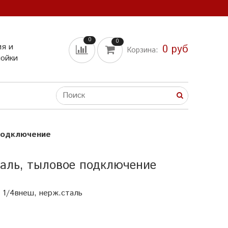
0
0
ия и
0 руб
Корзина:
мойки
 подключение
таль, тыловое подключение
 1/4внеш, нерж.сталь