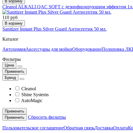
В корзину
Cleanol ALKALI QAC SOFT с дезинфицирующим эффектом 1л.
110 руб
В корзину
Sanitizer Instant Plus Silver Guard Антисептик 50 мл.
Каталог
Автохимия
Аксессуары для мойки
Оборудование
Полировка ЛКП
Фильтры
Цена
Применить
Бренд
Cleanol
Shine Systems
AutoMagic
Применить
Сбросить фильтры
Применить
Пользовательское соглашение
Обратная связь
Доставка
Оплата
Ко