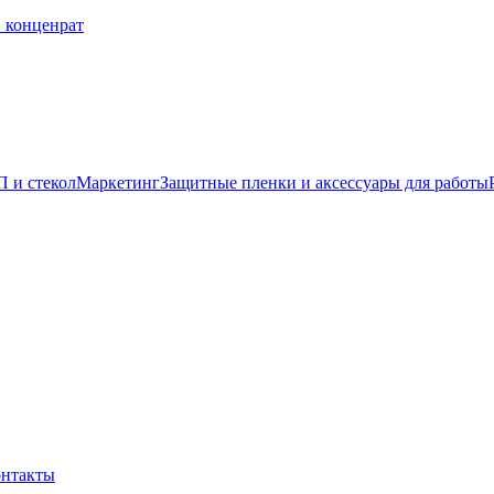
 конценрат
 и стекол
Маркетинг
Защитные пленки и аксессуары для работы
нтакты