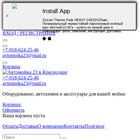
Install App
Zvizzer Thermo Pads HEAVY 140/20/125мм -
Полировальный термостойкий поролоновый зелёный
круг жёсткий 22 kPa – купить по низкой цене в
Краснодаре: фото, описание, инструкции. Доставка.
ВХОД / РЕГИСТРАЦИЯ
+7-918-624-25-46
avtomoika23@mail.ru
Корзина
+7-918-624-25-46
avtomoika23@mail.ru
Оборудование, автохимия и аксессуары для вашей мойки
Корзина:
Оформить
Ваша корзина пуста
Оплата
Доставка
О компании
Контакты
Полезное