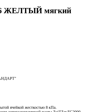
76 ЖЕЛТЫЙ мягкий
ТАНДАРТ"
ытой ячейкой жесткостью 8 кПа.
нием антиголограммной пасты ZviZZer FC2000.