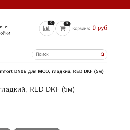
0
0
ия и
0 руб
Корзина:
мойки
mfort DN06 для МСО, гладкий, RED DKF (5м)
гладкий, RED DKF (5м)