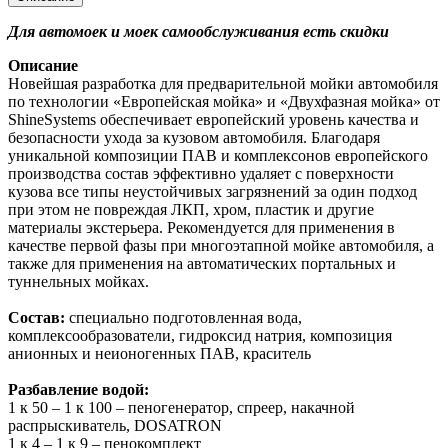
Для автомоек и моек самообслуживания есть скидки
Описание
Новейшая разработка для предварительной мойки автомобиля
по технологии «Европейская мойка» и «Двухфазная мойка» от
ShineSystems обеспечивает европейский уровень качества и
безопасности ухода за кузовом автомобиля. Благодаря
уникальной композиции ПАВ и комплексонов европейского
производства состав эффективно удаляет с поверхности
кузова все типы неустойчивых загрязнений за один подход
при этом не повреждая ЛКП, хром, пластик и другие
материалы экстерьера. Рекомендуется для применения в
качестве первой фазы при многоэтапной мойке автомобиля, а
также для применения на автоматических портальных и
туннельных мойках.
Состав:
специально подготовленная вода,
комплексообразователи, гидроксид натрия, композиция
анионных и неионогенных ПАВ, краситель
Разбавление водой:
1 к 50 – 1 к 100 – пеногенератор, спреер, накачной
распрыскиватель, DOSATRON
1 к 4 – 1 к 9 – пенокомплект