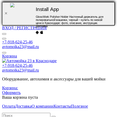
Install App
GlossWork Polisher Holder Настенный держатель для
полировальной машинки, черный – купить по низкой
цене в Краснодаре: фото, описание, инструкции.
Доставка.
ВХОД / РЕГИСТРАЦИЯ
+7-918-624-25-46
avtomoika23@mail.ru
Корзина
+7-918-624-25-46
avtomoika23@mail.ru
Оборудование, автохимия и аксессуары для вашей мойки
Корзина:
Оформить
Ваша корзина пуста
Оплата
Доставка
О компании
Контакты
Полезное