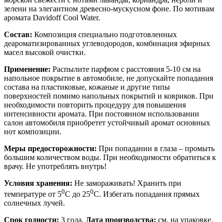
зелени на элегантном древесно-мускусном фоне. По мотивам
аромата Davidoff Cool Water.
Состав:
Композиция специально подготовленных
деароматизированных углеводородов, комбинация эфирных
масел высокой очистки.
Применение:
Распылите парфюм с расстояния 5-10 см на
напольное покрытие в автомобиле, не допускайте попадания
состава на пластиковые, кожаные и другие типы
поверхностей помимо напольных покрытий и ковриков. При
необходимости повторить процедуру для повышения
интенсивности аромата. При постоянном использовании
салон автомобиля приобретет устойчивый аромат основных
нот композиции.
Меры предосторожности:
При попадании в глаза – промыть
большим количеством воды. При необходимости обратиться к
врачу. Не употреблять внутрь!
Условия хранения:
Не замораживать! Хранить при
0
0
температуре от 5
С до 25
С. Избегать попадания прямых
солнечных лучей.
Срок годности:
3 года.
Дата производства:
см. на упаковке.