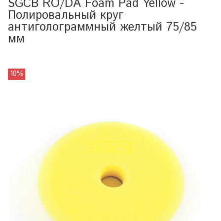
SGCB RO/DA Foam Pad Yellow -
Полировальный круг
антиголограммный желтый 75/85
мм
10%