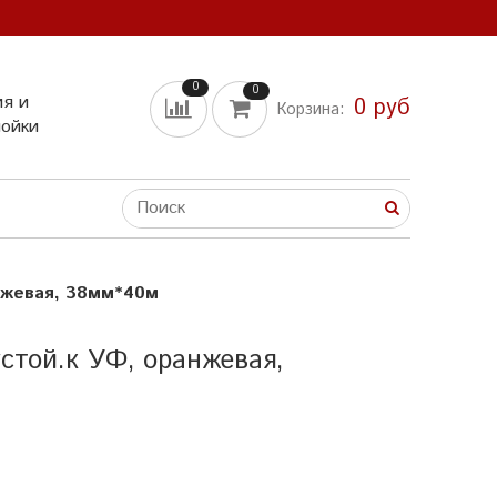
0
0
ия и
0 руб
Корзина:
мойки
нжевая, 38мм*40м
стой.к УФ, оранжевая,