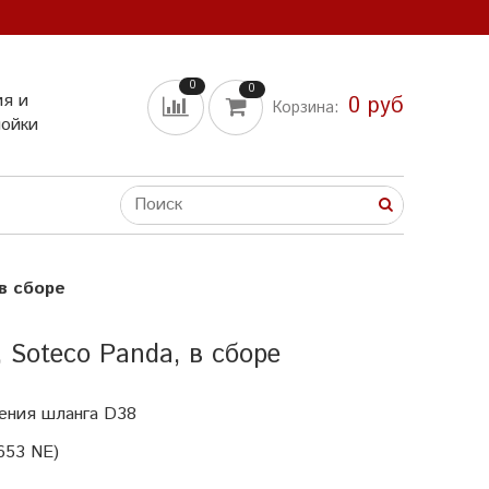
0
0
ия и
0 руб
Корзина:
мойки
в сборе
Soteco Panda, в сборе
ения шланга D38
653 NE)