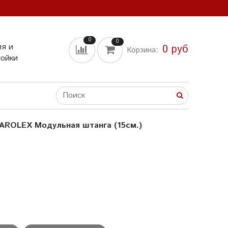
0
0
ия и
0 руб
Корзина:
мойки
AROLEX Модульная штанга (15см.)