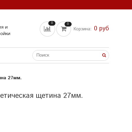
0
0
ия и
0 руб
Корзина:
мойки
ина 27мм.
етическая щетина 27мм.