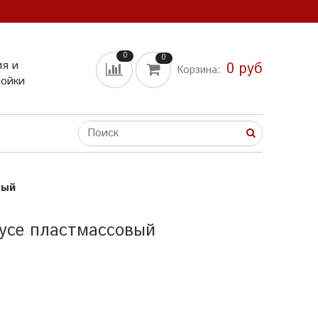
0
0
ия и
0 руб
Корзина:
мойки
вый
усе пластмассовый