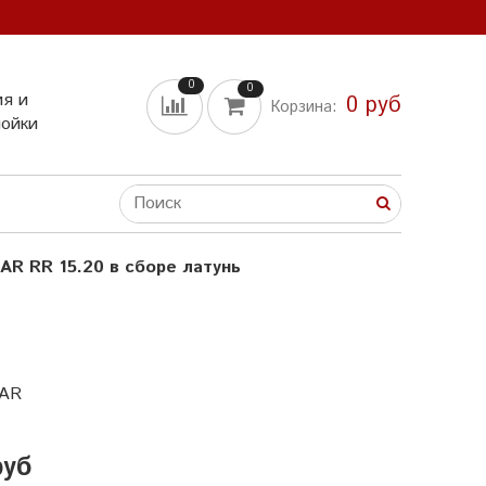
0
0
ия и
0 руб
Корзина:
мойки
AR RR 15.20 в сборе латунь
 AR
руб