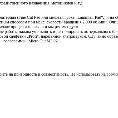
озяйственного назначения, мотоциклов и т.д.
териал (Fine Cut Pad или меховая губка „Lammfell-Pad“,) и на
ным способом при макс. скорости вращения 2.000 об./мин. Очи
начале процесса шлифовки мы рекомендуем
оде работы нажим уменьшить и располировать до зеркального б
й салфетки „Profi“, нарезанной ультразвуком. Случайно образ
 „голограммы“ Micro Cut M3.02.
ить на пригодность и совместимость. Не использовать на горячи