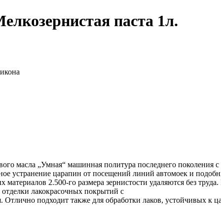
елкозернистая паста 1л.
ликона
ового масла „Умная“ машинная политура последнего поколения 
лное устранение царапин от посещений линий автомоек и подоб
териалов 2.500-го размера зернистости удаляются без труда. П
 отделки лакокрасочных покрытий с
 Отлично подходит также для обработки лаков, устойчивых к ц