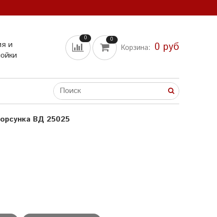
0
0
ия и
0 руб
Корзина:
мойки
орсунка ВД 25025