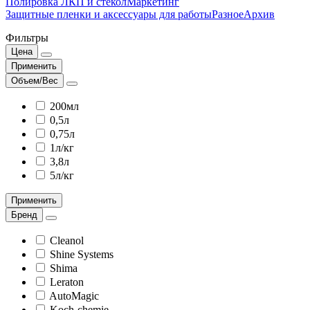
Полировка ЛКП и стекол
Маркетинг
Защитные пленки и аксессуары для работы
Разное
Архив
Фильтры
Цена
Применить
Объем/Вес
200мл
0,5л
0,75л
1л/кг
3,8л
5л/кг
Применить
Бренд
Cleanol
Shine Systems
Shima
Leraton
AutoMagic
Koch-chemie