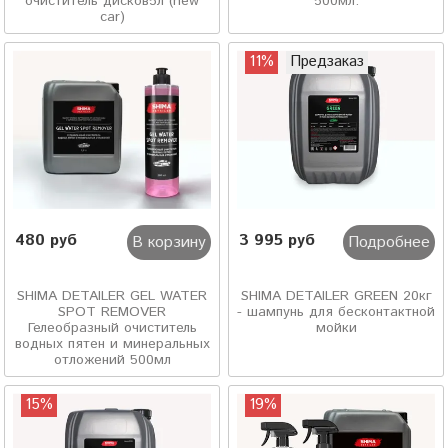
очиститель дисков5л (new
500мл.
car)
11%
Предзаказ
480 руб
3 995 руб
В корзину
Подробнее
SHIMA DETAILER GEL WATER
SHIMA DETAILER GREEN 20кг
SPOT REMOVER
- шампунь для бесконтактной
Гелеобразный очиститель
мойки
водных пятен и минеральных
отложений 500мл
15%
19%