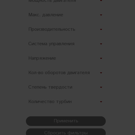
Мощность двигателя
Hi-Tech
Макс. давление
AutoMagic
Производительность
Vikan
Система управления
WIZARDS
Annovi Reverberi
Напряжение
Zvizzer
Кол-во оборотов двигателя
Koch-chemie
Степень твердости
Menzerna
Количество турбин
Hawk
TOR
Применить
FlexiPads
Сбросить фильтры