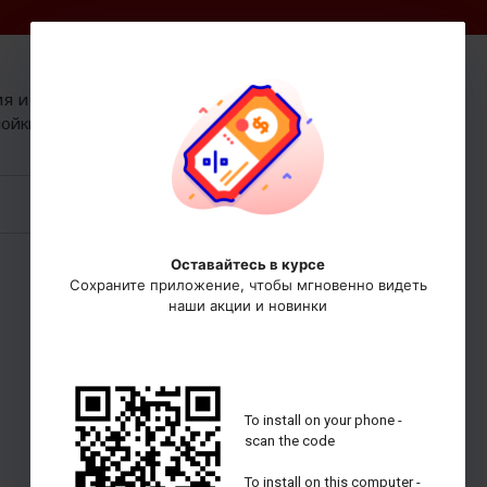
0
0
ия и
0 руб
Корзина:
мойки